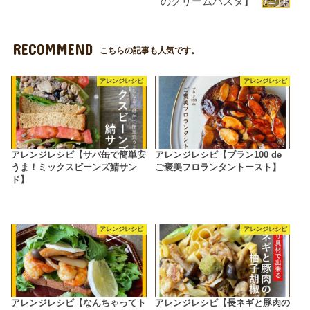
のクリームパスタ】
RECOMMEND
こちらの記事も人気です。
アレンジレシピ
アレンジレシピ
アレンジレシピ【サバ缶で簡単安
アレンジレシピ【ブラン100 de
うま！ミックスビーンズ鯖サン
ご褒美フロランタントースト】
ド】
アレンジレシピ
アレンジレシピ
アレンジレシピ【なんちゃってト
アレンジレシピ【長ネギと豚肉の