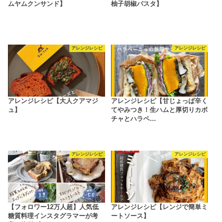
ムヤムクンサンド】
柚子胡椒パスタ】
アレンジレシピ
アレンジレシピ
アレンジレシピ【大人クアマジ
アレンジレシピ【甘じょっぱ辛く
ュ】
てやみつき！生ハムと厚切りカボ
チャとハラペ…
アレンジレシピ
アレンジレシピ
【フォロワー12万人超】人気低
アレンジレシピ【レンジで簡単ミ
糖質料理インスタグラマーが考
ートソース】