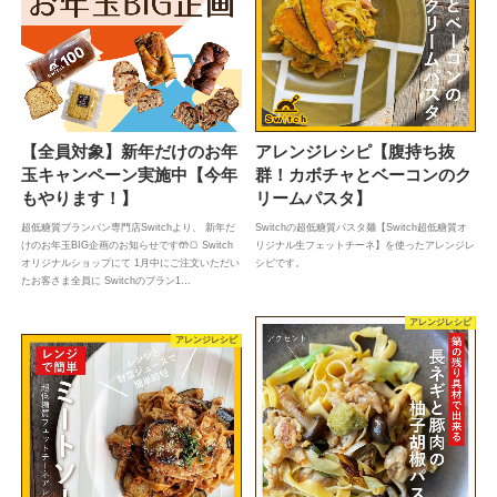
【全員対象】新年だけのお年
アレンジレシピ【腹持ち抜
玉キャンペーン実施中【今年
群！カボチャとベーコンのク
もやります！】
リームパスタ】
超低糖質ブランパン専門店Switchより、 新年だ
Switchの超低糖質パスタ麺【Switch超低糖質オ
けのお年玉BIG企画のお知らせです🤲🍞 Switch
リジナル生フェットチーネ】を使ったアレンジレ
オリジナルショップにて 1月中にご注文いただい
シピです。
たお客さま全員に Switchのブラン1…
アレンジレシピ
アレンジレシピ