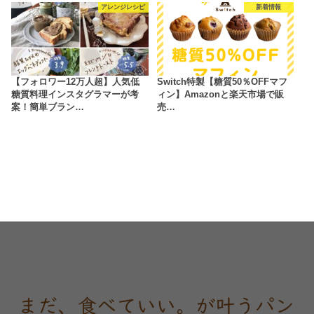
アレンジレシピ
新着情報
【フォロワー12万人超】人気低
Switch特製【糖質50％OFFマフ
糖質料理インスタグラマーが考
ィン】Amazonと楽天市場で販
案！簡単ブラン…
売…