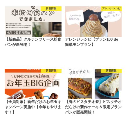
新着情報
アレンジレシピ
【新商品】グルテンフリー米粉食
アレンジレシピ【ブラン100 de
パンが新登場！
簡単モンブラン】
新着情報
新着情報
【全員対象】新年だけのお年玉キ
【春のピスタチオ祭】ピスタチオ
ャンペーン実施中【今年もやりま
だらけの新作ケーキ＆限定ブラン
す！】
パンが販売開始！