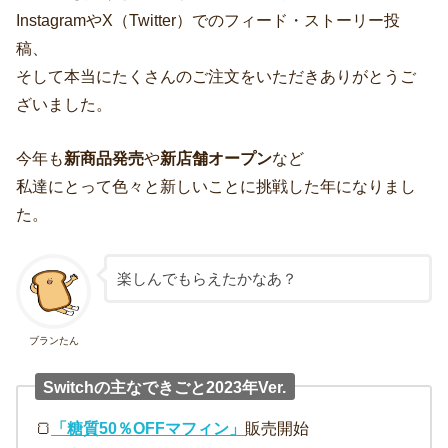
InstagramやX（Twitter）でのフィード・ストーリー投
稿、
そして本当にたくさんのご注文をいただきありがとうご
ざいました。
今年も
新商品発売
や
新店舗オープン
など
私達にとって色々と新しいことに挑戦した年になりまし
た。
楽しんでもらえたかなあ？
ブランたん
Switchの主なできごと2023年Ver.
🍞
「糖質50％OFFマフィン」
販売開始