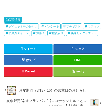
新着情報
ダイエット中のおやつ
パンケーキ
プチギフト
マフィン
低糖質スイーツ
洋菓子
糖質管理
美味しくダイエット
ツイート
シェア
はてブ
LINE
Pocket
feedly
お盆期間（8/13～16）の営業日のおしらせ
夏季限定"ネオブランパン"【ココナッツミルクとレ