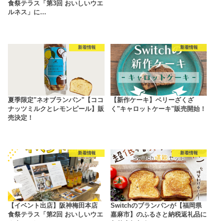
食祭テラス「第3回 おいしいウエ
ルネス」に…
新着情報
新着情報
夏季限定"ネオブランパン"【ココ
【新作ケーキ】ベリーざくざ
ナッツミルクとレモンピール】販
く"キャロットケーキ"販売開始！
売決定！
新着情報
新着情報
【イベント出店】阪神梅田本店
Switchのブランパンが【福岡県
食祭テラス「第2回 おいしいウエ
嘉麻市】のふるさと納税返礼品に