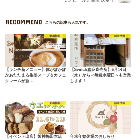
モンピール】販売決定！
RECOMMEND
こちらの記事も人気です。
新着情報
新着情報
【ランチ新メニュー】体がぽかぽ
【Switch嘉麻直売所】6月14日
かあたたまる生姜スープ＆カフェ
（水）から＜毎週水曜日＞も営業
クレームが新…
します！
新着情報
新着情報
【イベント出店】阪神梅田本店
年末年始休業のおしらせ