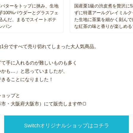
発酵バターをトップに挟み、生地
国産栗1級の渋皮煮を贅沢に
芋100%パウダーとグラスフェ
ずに特選アールグレイミルク
込んだ、まるでスイートポテ
た生地に茶葉を細かく刻んで
ンパン
な紅茶の味と香りが楽しめる
始1分ですべて売り切れてしまった大人気商品。
ぎて手に入れるのが難しいものも多く
いかも…」と思っていましたが、
できることになりました！
ショップと
市・大阪府大阪市）にて販売します🤲🍞
Switchオリジナルショップはコチラ