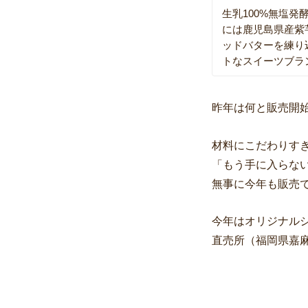
生乳100%無塩
には鹿児島県産紫
ッドバターを練り
トなスイーツブラ
昨年は何と販売開
材料にこだわりす
「もう手に入らな
無事に今年も販売
今年はオリジナル
直売所（福岡県嘉麻