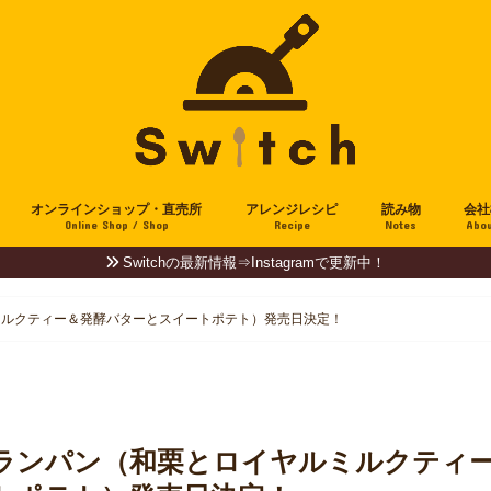
オンラインショップ・直売所
アレンジレシピ
読み物
会社
Online Shop / Shop
Recipe
Notes
Abou
Switchの最新情報⇒Instagramで更新中！
ミルクティー＆発酵バターとスイートポテト）発売日決定！
ランパン（和栗とロイヤルミルクティ