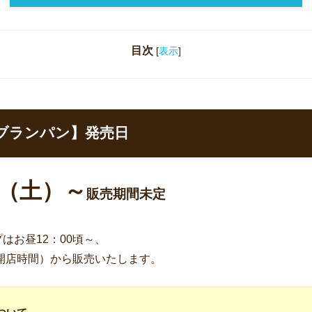
目次
[
表示
]
ブランパン】発売日
日（土）～
販売期間未定
はお昼12：00頃～、
（開店時間）から販売いたします。