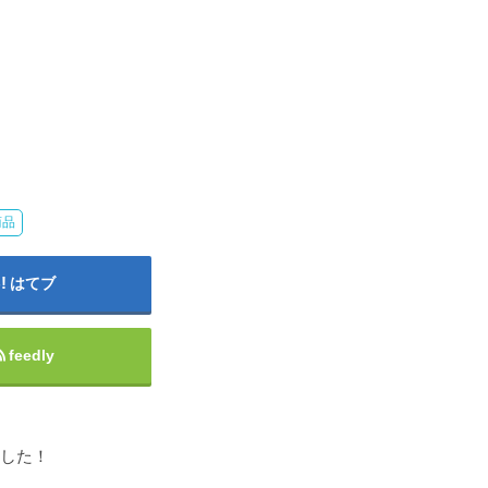
商品
はてブ
feedly
ました！