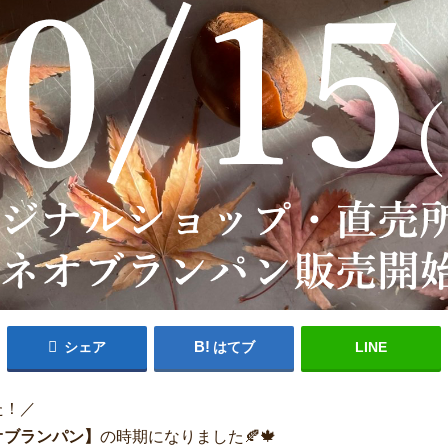
シェア
はてブ
LINE
た！／
オブランパン】
の時期になりました🍂🍁