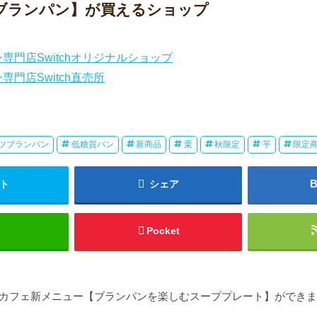
ブランパン】が買えるショップ
専門店Switchオリジナルショップ
門店Switch直売所
ツブランパン
低糖質パン
新商品
栗
秋限定
芋
限定
ト
シェア
Pocket
h優待カフェ新メニュー【ブランパンを楽しむスーププレート】ができ