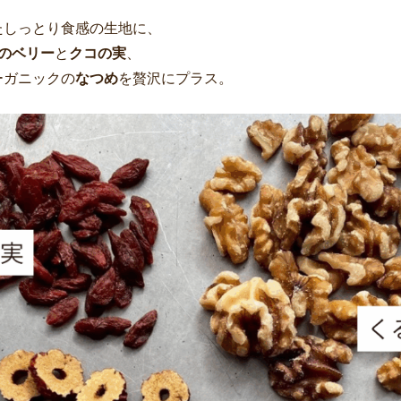
たしっとり食感の生地に、
種のベリー
と
クコの実
、
ーガニックの
なつめ
を贅沢にプラス。