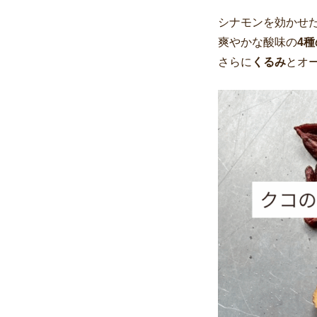
シナモンを効かせ
爽やかな酸味の
4
さらに
くるみ
とオ