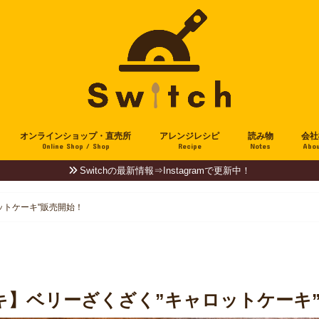
オンラインショップ・直売所
アレンジレシピ
読み物
会社
Online Shop / Shop
Recipe
Notes
Abou
Switchの最新情報⇒Instagramで更新中！
ットケーキ"販売開始！
キ】ベリーざくざく”キャロットケーキ