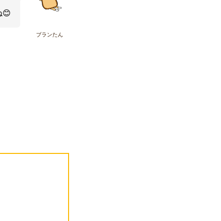
😊
ブランたん