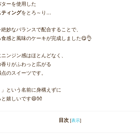
バターを使用した
スティング
をとろ～り…
を絶妙なバランスで配合することで、
食感と風味のケーキが完成しました😋👌
にニンジン感はほとんどなく、
の香りがふわっと広がる
満点のスイーツです。
ト」という名前に身構えずに
と嬉しいです😄👐
目次
[
表示
]