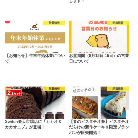
します！
新着情報
新着情報
【お知らせ】年末年始休業につい
お盆期間（8月13日-16日）の営業
て
日について
新着情報
新着情報
Switch楽天市場店に「カカオ＆
【春のピスタチオ祭】ピスタチオ
カカオニブ」が登場！
だらけの新作ケーキ＆限定ブラン
パンが販売開始！