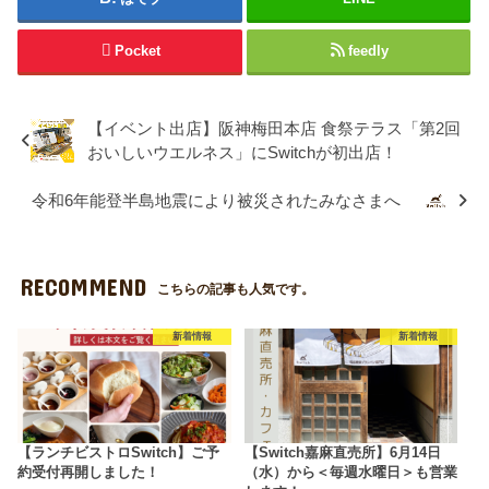
Pocket
feedly
【イベント出店】阪神梅田本店 食祭テラス「第2回
おいしいウエルネス」にSwitchが初出店！
令和6年能登半島地震により被災されたみなさまへ
RECOMMEND
こちらの記事も人気です。
新着情報
新着情報
【ランチビストロSwitch】ご予
【Switch嘉麻直売所】6月14日
約受付再開しました！
（水）から＜毎週水曜日＞も営業