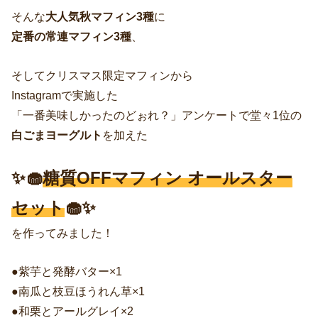
そんな
大人気秋マフィン3種
に
定番の常連マフィン3種
、
そしてクリスマス限定マフィンから
Instagramで実施した
「一番美味しかったのどぉれ？」アンケートで堂々1位の
白ごまヨーグルト
を加えた
✨🧁
糖質OFFマフィン オールスター
セット
🧁✨
を作ってみました！
●紫芋と発酵バター×1
●南瓜と枝豆ほうれん草×1
●和栗とアールグレイ×2