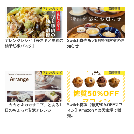
アレンジレシピ
新着情報
アレンジレシピ【長ネギと豚肉の
Switch直売所／8月特別営業のお
柚子胡椒パスタ】
知らせ
アレンジレシピ
新着情報
「カカオ＆カカオニブ」とある1
Switch特製【糖質50％OFFマフ
日のちょっと贅沢アレンジ
ィン】Amazonと楽天市場で販
売…