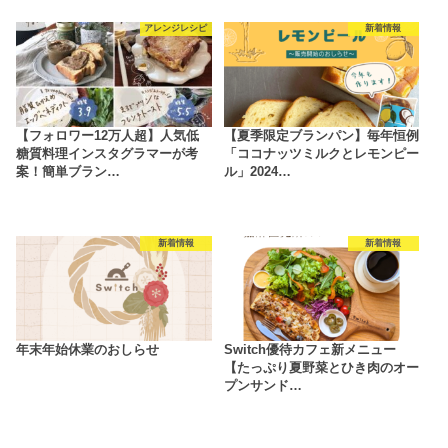
アレンジレシピ
新着情報
【フォロワー12万人超】人気低
【夏季限定ブランパン】毎年恒例
糖質料理インスタグラマーが考
「ココナッツミルクとレモンピー
案！簡単ブラン…
ル」2024…
新着情報
新着情報
年末年始休業のおしらせ
Switch優待カフェ新メニュー
【たっぷり夏野菜とひき肉のオー
プンサンド…