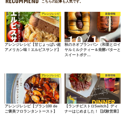
RECOMMEND
こちらの記事も人気です。
アレンジレシピ
新着情報
アレンジレシピ【甘じょっぱい超
秋のネオブランパン（和栗とロイ
アメリカン味！エルビスサンド】
ヤルミルクティー＆発酵バターと
スイートポテ…
アレンジレシピ
新着情報
アレンジレシピ【ブラン100 de
【ランチビストロSwitch】ディ
ご褒美フロランタントースト】
ナーはじめました！【試験営業】