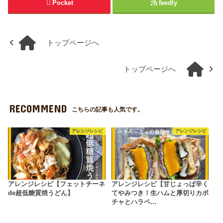
Pocket
feedly
トップページへ
トップページへ
RECOMMEND
こちらの記事も人気です。
アレンジレシピ
アレンジレシピ
アレンジレシピ【フェットチーネ
アレンジレシピ【甘じょっぱ辛く
de超低糖質焼うどん】
てやみつき！生ハムと厚切りカボ
チャとハラペ…