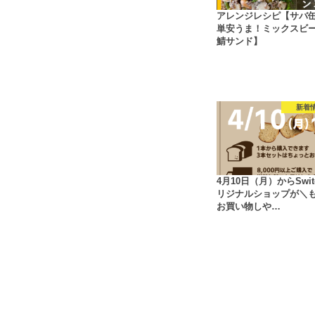
アレンジレシピ【サバ
単安うま！ミックスビ
鯖サンド】
新着
4月10日（月）からSwit
リジナルショップが＼
お買い物しや…