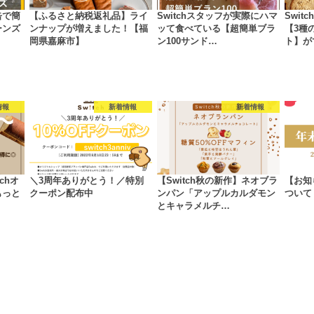
缶で簡
【ふるさと納税返礼品】ライ
Switchスタッフが実際にハマ
Swi
ーンズ
ンナップが増えました！【福
ッて食べている【超簡単ブラ
【3種
岡県嘉麻市】
ン100サンド…
ト】が
情報
新着情報
新着情報
chオ
＼3周年ありがとう！／特別
【Switch秋の新作】ネオブラ
【お知
もっと
クーポン配布中
ンパン「アップルカルダモン
ついて
とキャラメルチ…