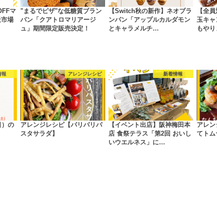
OFFマ
"まるでピザ"な低糖質ブラン
【Switch秋の新作】ネオブラ
【全員
天市場
パン「クアトロマリアージ
ンパン「アップルカルダモン
玉キャ
ュ」期間限定販売決定！
とキャラメルチ…
もやり
情報
アレンジレシピ
新着情報
日）の
アレンジレシピ【パリパリパ
【イベント出店】阪神梅田本
アレン
スタサラダ】
店 食祭テラス「第2回 おいし
てトム
いウエルネス」に…