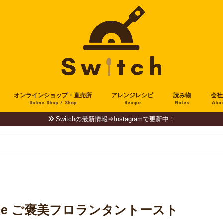
オンラインショップ・直売所
アレンジレシピ
読み物
会社
Online Shop / Shop
Recipe
Notes
Abou
Switchの最新情報⇒Instagramで更新中！
 de ご褒美フロランタントースト