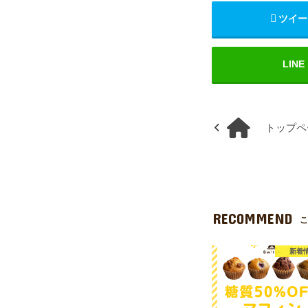
ツイー
LINE
トップペ
RECOMMEND
こ
新着