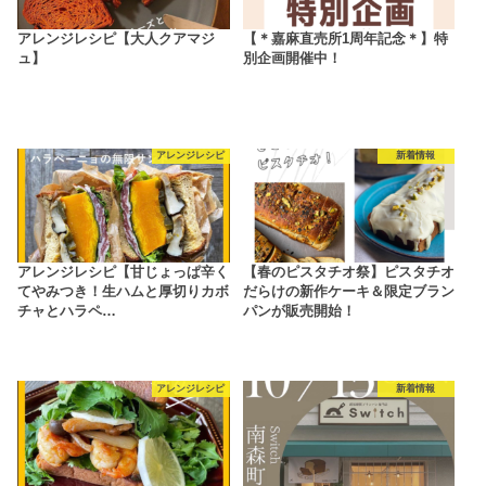
アレンジレシピ【大人クアマジ
【＊嘉麻直売所1周年記念＊】特
ュ】
別企画開催中！
アレンジレシピ
新着情報
アレンジレシピ【甘じょっぱ辛く
【春のピスタチオ祭】ピスタチオ
てやみつき！生ハムと厚切りカボ
だらけの新作ケーキ＆限定ブラン
チャとハラペ…
パンが販売開始！
アレンジレシピ
新着情報