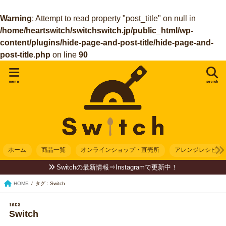
Warning
: Attempt to read property "post_title" on null in
/home/heartswitch/switchswitch.jp/public_html/wp-
content/plugins/hide-page-and-post-title/hide-page-and-
post-title.php
on line
90
menu
search
ホーム
商品一覧
オンラインショップ・直売所
アレンジレシピ
Switchの最新情報⇒Instagramで更新中！
HOME
タグ : Switch
Switch