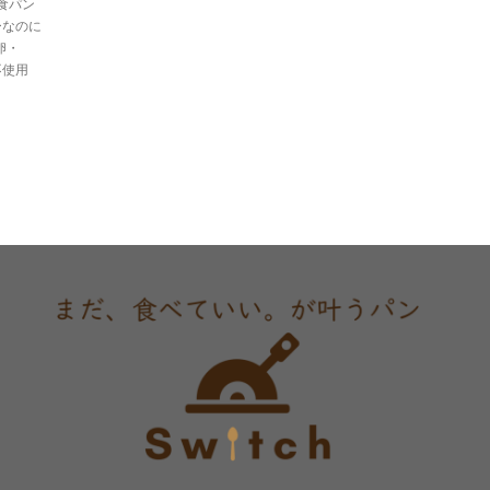
食パン
ーなのに
卵・
不使用