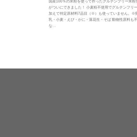
国産100％の米粉を使って作ったグルテンフリー米粉
がついにできました！ 小麦粉不使用でグルテンフリ
加えて特定原材料7品目（※）も使っていません。※
乳・小麦・えび・かに・落花生・そば 動物性原料も
な…