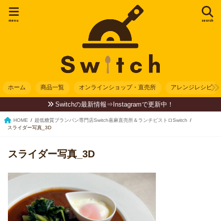
menu
search
ホーム
商品一覧
オンラインショップ・直売所
アレンジレシピ
Switchの最新情報⇒Instagramで更新中！
HOME
超低糖質ブランパン専門店Switch嘉麻直売所＆ランチビストロSwitch
スライダー写真_3D
スライダー写真_3D