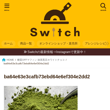
menu
search
ホーム
商品一覧
オンラインショップ・直売所
アレンジレシピ
Switchの最新情報⇒Instagramで更新中！
HOME
糖質OFFマフィン 抹茶黒豆ホワイトチョコ
ba64e63e3cafb73ebd64e6ef304e2dd2
ba64e63e3cafb73ebd64e6ef304e2dd2