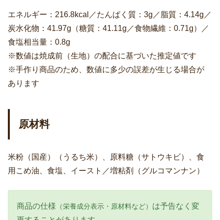
エネルギー：216.8kcal／たんぱく質：3g／脂質：4.14g／
炭水化物：41.97g（糖質：41.11g／食物繊維：0.71g）／
食塩相当量：0.8g
※数値は焼成前（生地）の配合に基づいた推定値です
※手作り商品のため、数値に多少の誤差が生じる場合が
あります
原材料
米粉（国産）（うるち米）、原料糖（サトウキビ）、食
用こめ油、食塩、イースト／増粘剤（グルコマンナン）
商品の仕様
は予告なく変
（栄養成分表示・原材料など）
更することがあります。