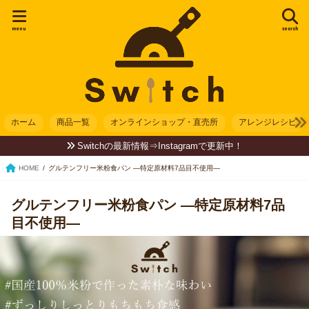
menu
search
ホーム
商品一覧
オンラインショップ・直売所
アレンジレシピ
Switchの最新情報⇒Instagramで更新中！
HOME
グルテンフリー米粉食パン —特定原材料7品目不使用—
グルテンフリー米粉食パン —特定原材料7品
目不使用—