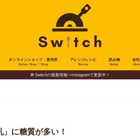
オンラインショップ・直売所
アレンジレシピ
読み物
会社
Online Shop / Shop
Recipe
Notes
Abou
Switchの最新情報⇒Instagramで更新中！
乳」に糖質が多い！