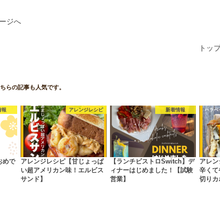
ージへ
トッ
ちらの記事も人気です。
情報
アレンジレシピ
新着情報
おめで
アレンジレシピ【甘じょっぱ
【ランチビストロSwitch】デ
アレン
い超アメリカン味！エルビス
ィナーはじめました！【試験
辛くて
サンド】
営業】
切りカ