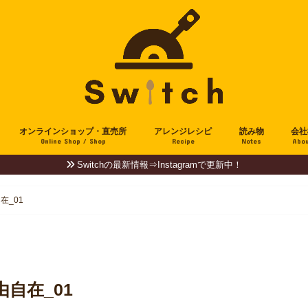
オンラインショップ・直売所
アレンジレシピ
読み物
会社
Online Shop / Shop
Recipe
Notes
Abou
Switchの最新情報⇒Instagramで更新中！
在_01
自在_01